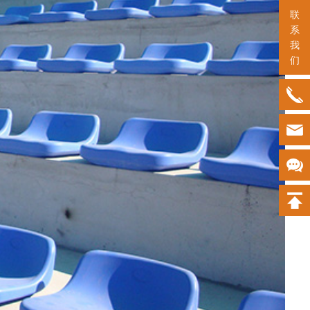
联
系
我
们